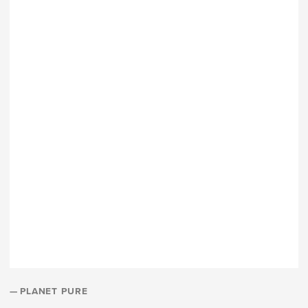
ÜBERSETZUNGEN
UNSER TEAM
QUALITÄT
— PLANET PURE